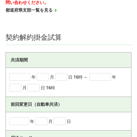
問い合わせください。
都道府県支部一覧を見る
契約解約掛金試算
共済期間
年
月
日 16時
～
年
月
日 16時
前回変更日（自動車共済）
年
月
日